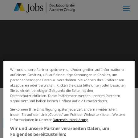
Wir und unsere Partner speichern und/oder greifen auf Informationen
auf einem Gerät zu, z.B. auf eindeutige Kennungen in Cookies, um
personenbezogene Daten zu verarbeiten. Sie können Ihre Präferenzen
akzeptieren oder verwalten. Klicken Sie dazu bitte unten oder besuchen
Sie zu einem beliebigen Zeitpunkt die Seite mit den
Datenschutzrichtlinien. Diese Präferenzen werden unseren Partnern
signalisiert und haben keinen Einfluss auf die Browserdaten.
Start
Firmenprofile
NEW Niederrhein Energie und
Sie können Ihre Einwilligung später jederzeit ändern / widerrufen,
indem Sie auf den Link „Cookies” am Fuß der Webseite klicken. Weitere
Informationen in unserer
Datenschutzerklärung
Firmenprofil
Wir und unsere Partner verarbeiten Daten, um
Folgendes bereitzustellen: