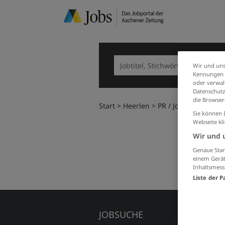
Wir und uns
Kennungen i
oder verwalt
Datenschutz
die Browser
Start
Heerlen
PR / Journalismus /
Sie können 
Webseite kl
Wir und 
Genaue Stan
einem Gerät
Inhaltsmess
Liste der P
JOBSUCHE
FÜR A