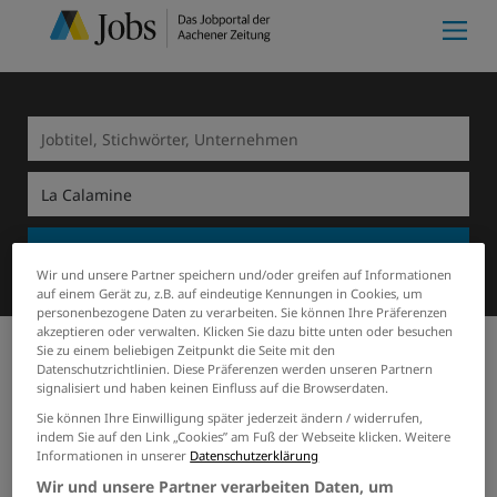
Suchen
Wir und unsere Partner speichern und/oder greifen auf Informationen
auf einem Gerät zu, z.B. auf eindeutige Kennungen in Cookies, um
personenbezogene Daten zu verarbeiten. Sie können Ihre Präferenzen
akzeptieren oder verwalten. Klicken Sie dazu bitte unten oder besuchen
Sie zu einem beliebigen Zeitpunkt die Seite mit den
Datenschutzrichtlinien. Diese Präferenzen werden unseren Partnern
Meine Merkliste
(0)
Start
La Calamine
Rechtswesen
signalisiert und haben keinen Einfluss auf die Browserdaten.
2 Rechtswesen Jobs in La
Sie können Ihre Einwilligung später jederzeit ändern / widerrufen,
indem Sie auf den Link „Cookies” am Fuß der Webseite klicken. Weitere
Calamine
Informationen in unserer
Datenschutzerklärung
Wir und unsere Partner verarbeiten Daten, um