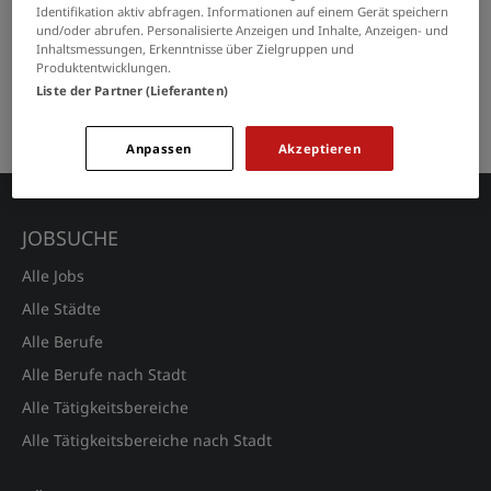
Butgenbach
Identifikation aktiv abfragen. Informationen auf einem Gerät speichern
und/oder abrufen. Personalisierte Anzeigen und Inhalte, Anzeigen- und
Inhaltsmessungen, Erkenntnisse über Zielgruppen und
Produktentwicklungen.
GRENZEN SIE IHRE SUCHE EIN
Liste der Partner (Lieferanten)
Keine Suchergebnisse gefunden.
Anpassen
Akzeptieren
JOBSUCHE
Alle Jobs
Alle Städte
Alle Berufe
Alle Berufe nach Stadt
Alle Tätigkeitsbereiche
Alle Tätigkeitsbereiche nach Stadt