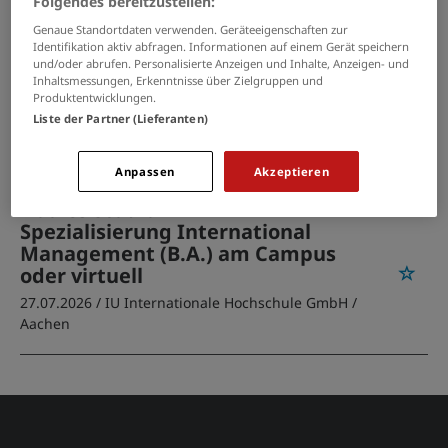
Folgendes bereitzustellen:
Raeren
Genaue Standortdaten verwenden. Geräteeigenschaften zur
Identifikation aktiv abfragen. Informationen auf einem Gerät speichern
PASSENDE JOBS PER E-MAIL
und/oder abrufen. Personalisierte Anzeigen und Inhalte, Anzeigen- und
Inhaltsmessungen, Erkenntnisse über Zielgruppen und
Produktentwicklungen.
GRENZEN SIE IHRE SUCHE EIN
Liste der Partner (Lieferanten)
Anpassen
Akzeptieren
Duales Studium BWL -
Spezialisierung International
Management (B.A.) am Campus
oder virtuell
27.07.2026 /
IU Internationale Hochschule GmbH
/
Aachen