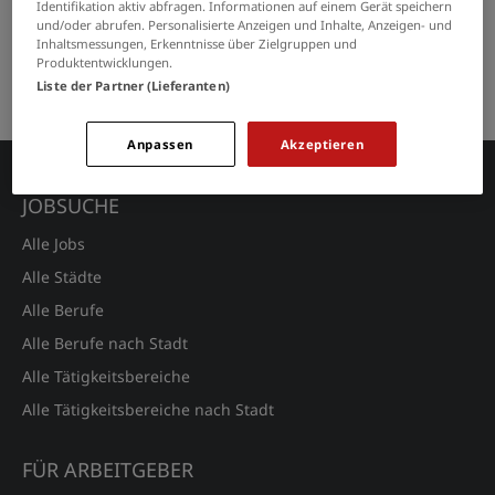
Identifikation aktiv abfragen. Informationen auf einem Gerät speichern
und/oder abrufen. Personalisierte Anzeigen und Inhalte, Anzeigen- und
GRENZEN SIE IHRE SUCHE EIN
Inhaltsmessungen, Erkenntnisse über Zielgruppen und
Produktentwicklungen.
Liste der Partner (Lieferanten)
Keine Suchergebnisse gefunden.
Anpassen
Akzeptieren
JOBSUCHE
Alle Jobs
Alle Städte
Alle Berufe
Alle Berufe nach Stadt
Alle Tätigkeitsbereiche
Alle Tätigkeitsbereiche nach Stadt
FÜR ARBEITGEBER