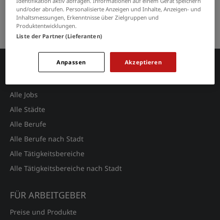
Identifikation aktiv abfragen. Informationen auf einem Gerät speichern
GRENZEN SIE IHRE SUCHE EIN
und/oder abrufen. Personalisierte Anzeigen und Inhalte, Anzeigen- und
Inhaltsmessungen, Erkenntnisse über Zielgruppen und
Keine Suchergebnisse gefunden.
Produktentwicklungen.
Liste der Partner (Lieferanten)
Anpassen
Akzeptieren
JOBSUCHE
Alle Jobs
Alle Städte
Alle Berufe
Alle Berufe nach Stadt
Alle Tätigkeitsbereiche
Alle Tätigkeitsbereiche nach Stadt
FÜR ARBEITGEBER
Preise und Produkte