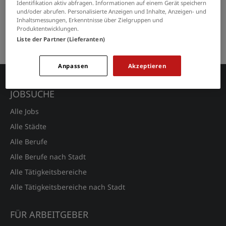
Identifikation aktiv abfragen. Informationen auf einem Gerät speichern
und/oder abrufen. Personalisierte Anzeigen und Inhalte, Anzeigen- und
GRENZEN SIE IHRE SUCHE EIN
Inhaltsmessungen, Erkenntnisse über Zielgruppen und
Produktentwicklungen.
Liste der Partner (Lieferanten)
Keine Suchergebnisse gefunden.
Anpassen
Akzeptieren
JOBSUCHE
Alle Jobs
Alle Städte
Alle Berufe
Alle Berufe nach Stadt
Alle Tätigkeitsbereiche
Alle Tätigkeitsbereiche nach Stadt
FÜR ARBEITGEBER