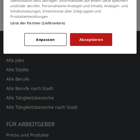
Identifikation aktiv abfragen. Informationen auf einem Gerät speichern
GRENZEN SIE IHRE SUCHE EIN
und/oder abrufen. Personalisierte Anzeigen und Inhalte, Anzeigen- und
Inhaltsmessungen, Erkenntnisse über Zielgruppen und
Keine Suchergebnisse gefunden.
Produktentwicklungen.
Liste der Partner (Lieferanten)
Anpassen
Akzeptieren
JOBSUCHE
Alle Jobs
Alle Städte
Alle Berufe
Alle Berufe nach Stadt
Alle Tätigkeitsbereiche
Alle Tätigkeitsbereiche nach Stadt
FÜR ARBEITGEBER
Preise und Produkte