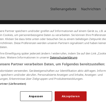
Stellenangebote
Nachrichten
ere Partner speichern und/oder greifen auf Informationen auf einem Gerät zu, z.B. a
n Cookies, um personenbezogene Daten zu verarbeiten. Sie können Ihre Präferenzen
en. Klicken Sie dazu bitte unten oder besuchen Sie zu einem beliebigen Zeitpunkt die
richtlinien. Diese Präferenzen werden unseren Partnern signalisiert und haben keinen
daten.
Ihre Einwilligung später jederzeit ändern / widerrufen, indem Sie auf den Link „Cook
icken. Weitere Informationen in unserer
Datenschutzerklärung
Jobs von druckzentrum-pen
unsere Partner verarbeiten Daten, um Folgendes bereitzustellen:
Keine Suchergebnisse gefunden.
dortdaten verwenden. Geräteeigenschaften zur Identifikation aktiv abfragen. Inform
 speichern und/oder abrufen. Personalisierte Anzeigen und Inhalte, Anzeigen- und
ungen, Erkenntnisse über Zielgruppen und Produktentwicklungen.
artner (Lieferanten)
RBEITGEBER
KONTAKT
M
Anpassen
Akzeptieren
Sie interessieren sich für eine
und Produkte
Aa
Schaltung auf