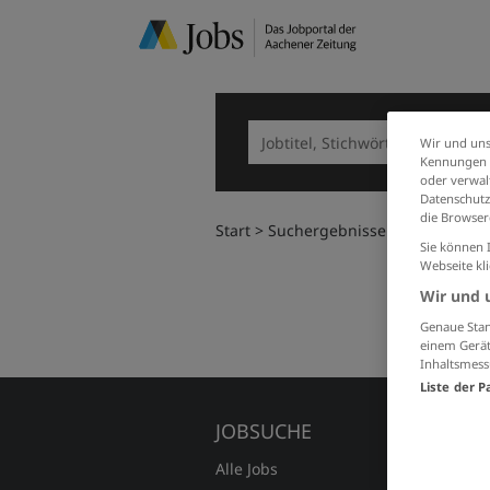
Wir und uns
Kennungen i
oder verwalt
Datenschutz
die Browser
Start
Suchergebnisse
Sie können 
Webseite kl
Wir und 
Genaue Stan
einem Gerät
Inhaltsmess
Liste der P
JOBSUCHE
FÜR A
Alle Jobs
Preise 