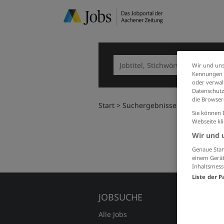
Wir und uns
Kennungen i
oder verwalt
Datenschutz
die Browser
Start
Suchergebnisse
Sie können 
Webseite kl
Wir und 
Genaue Stan
einem Gerät
Inhaltsmess
Liste der P
JOBSUCHE
FÜR A
Alle Jobs
Preise 