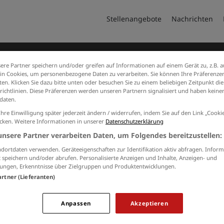
Stellenangebote
Nachrichten
ere Partner speichern und/oder greifen auf Informationen auf einem Gerät zu, z.B. a
n Cookies, um personenbezogene Daten zu verarbeiten. Sie können Ihre Präferenzen
en. Klicken Sie dazu bitte unten oder besuchen Sie zu einem beliebigen Zeitpunkt die
richtlinien. Diese Präferenzen werden unseren Partnern signalisiert und haben keinen
daten.
Ihre Einwilligung später jederzeit ändern / widerrufen, indem Sie auf den Link „Cook
icken. Weitere Informationen in unserer
Datenschutzerklärung
Jobs von dtg-gmbh
unsere Partner verarbeiten Daten, um Folgendes bereitzustellen:
Keine Suchergebnisse gefunden.
dortdaten verwenden. Geräteeigenschaften zur Identifikation aktiv abfragen. Inform
 speichern und/oder abrufen. Personalisierte Anzeigen und Inhalte, Anzeigen- und
ungen, Erkenntnisse über Zielgruppen und Produktentwicklungen.
artner (Lieferanten)
RBEITGEBER
KONTAKT
M
Anpassen
Akzeptieren
Sie interessieren sich für eine
und Produkte
Aa
Schaltung auf