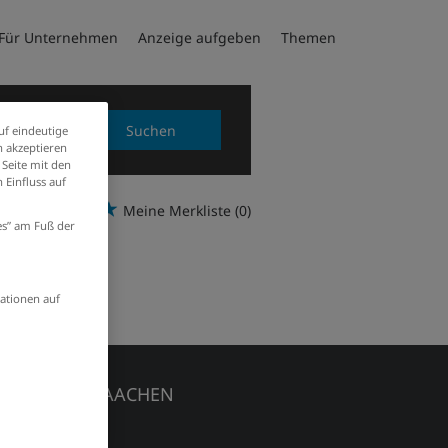
Für Unternehmen
Anzeige aufgeben
Themen
Suchen
uf eindeutige
 akzeptieren
 Seite mit den
 Einfluss auf
Meine Merkliste
(0)
ies” am Fuß der
ationen auf
EDIENHAUS AACHEN
chener Zeitung