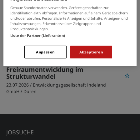
Genaue Standortdaten verwenden. Geräteeigenschaften zur
PASSENDE JOBS PER E-MAIL
Identifikation aktiv abfragen. Informationen auf einem Gerät speichern
und/oder abrufen. Personalisierte Anzeigen und Inhalte, Anzeigen- und
Inhaltsmessungen, Erkenntnisse über Zielgruppen und
GRENZEN SIE IHRE SUCHE EIN
Produktentwicklungen.
Liste der Partner (Lieferanten)
Anpassen
Akzeptieren
Projektmanager:in (m/w/d)
Landschafts- und
Freiraumentwicklung im
Strukturwandel
23.07.2026 /
Entwicklungsgesellschaft indeland
GmbH
/ Düren
JOBSUCHE