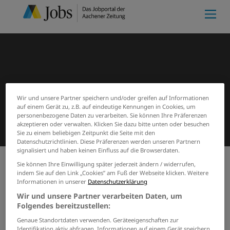
Wir und unsere Partner speichern und/oder greifen auf Informationen
auf einem Gerät zu, z.B. auf eindeutige Kennungen in Cookies, um
personenbezogene Daten zu verarbeiten. Sie können Ihre Präferenzen
akzeptieren oder verwalten. Klicken Sie dazu bitte unten oder besuchen
Sie zu einem beliebigen Zeitpunkt die Seite mit den
Datenschutzrichtlinien. Diese Präferenzen werden unseren Partnern
signalisiert und haben keinen Einfluss auf die Browserdaten.
Sie können Ihre Einwilligung später jederzeit ändern / widerrufen,
indem Sie auf den Link „Cookies” am Fuß der Webseite klicken. Weitere
Meine Merkliste
(0)
Start
Suchergebnisse
Informationen in unserer
Datenschutzerklärung
Jobs von euro-jugend-e-v
Wir und unsere Partner verarbeiten Daten, um
Folgendes bereitzustellen:
GRENZEN SIE IHRE SUCHE EIN
Genaue Standortdaten verwenden. Geräteeigenschaften zur
Identifikation aktiv abfragen. Informationen auf einem Gerät speichern