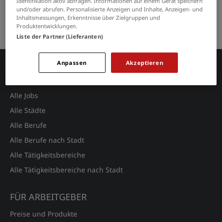
Identifikation aktiv abfragen. Informationen auf einem Gerät speichern
GRENZEN SIE IHRE SUCHE EIN
und/oder abrufen. Personalisierte Anzeigen und Inhalte, Anzeigen- und
Inhaltsmessungen, Erkenntnisse über Zielgruppen und
Keine Suchergebnisse gefunden.
Produktentwicklungen.
Liste der Partner (Lieferanten)
Anpassen
Akzeptieren
JOBSUCHE
Alle Jobs
Alle Städte
Alle Berufe
Alle Berufe nach Stadt
Alle Tätigkeitsbereiche
Alle Tätigkeitsbereiche nach Stadt
FÜR ARBEITGEBER
Preise und Produkte