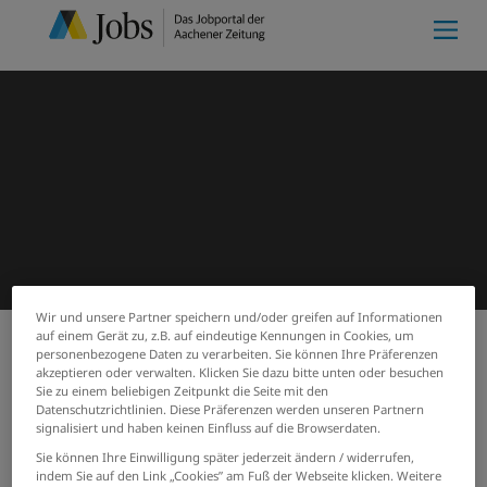
Wir und unsere Partner speichern und/oder greifen auf Informationen
auf einem Gerät zu, z.B. auf eindeutige Kennungen in Cookies, um
personenbezogene Daten zu verarbeiten. Sie können Ihre Präferenzen
Meine Merkliste
(0)
akzeptieren oder verwalten. Klicken Sie dazu bitte unten oder besuchen
Start
Suchergebnisse
Sie zu einem beliebigen Zeitpunkt die Seite mit den
Jobs von hammer-gmbh-co-kg
Datenschutzrichtlinien. Diese Präferenzen werden unseren Partnern
signalisiert und haben keinen Einfluss auf die Browserdaten.
Sie können Ihre Einwilligung später jederzeit ändern / widerrufen,
PASSENDE JOBS PER E-MAIL
indem Sie auf den Link „Cookies” am Fuß der Webseite klicken. Weitere