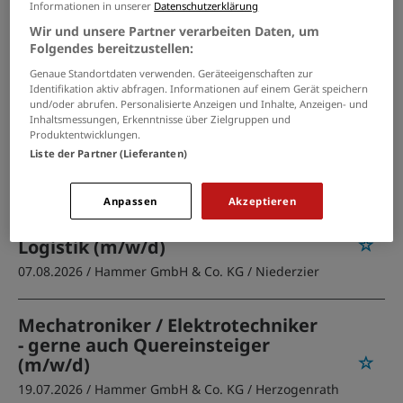
Informationen in unserer
Datenschutzerklärung
GRENZEN SIE IHRE SUCHE EIN
Wir und unsere Partner verarbeiten Daten, um
Folgendes bereitzustellen:
Genaue Standortdaten verwenden. Geräteeigenschaften zur
Identifikation aktiv abfragen. Informationen auf einem Gerät speichern
und/oder abrufen. Personalisierte Anzeigen und Inhalte, Anzeigen- und
Mitarbeiter für Lagerlogistik
Inhaltsmessungen, Erkenntnisse über Zielgruppen und
(m/w/d)
Produktentwicklungen.
07.08.2026 /
Hammer GmbH & Co. KG
/ Eschweiler,
Liste der Partner (Lieferanten)
Düren
Anpassen
Akzeptieren
Kaufmännischer Sachbearbeiter
Logistik (m/w/d)
07.08.2026 /
Hammer GmbH & Co. KG
/ Niederzier
Mechatroniker / Elektrotechniker
- gerne auch Quereinsteiger
(m/w/d)
19.07.2026 /
Hammer GmbH & Co. KG
/ Herzogenrath