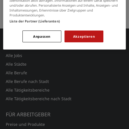
Identifikation aktiv abfragen. Informationen auf einem Gerät speichern
GRENZEN SIE IHRE SUCHE EIN
und/oder abrufen. Personalisierte Anzeigen und Inhalte, Anzeigen- und
Inhaltsmessungen, Erkenntnisse über Zielgruppen und
Keine Suchergebnisse gefunden.
Produktentwicklungen.
Liste der Partner (Lieferanten)
Anpassen
Akzeptieren
JOBSUCHE
Alle Jobs
Alle Städte
Alle Berufe
Alle Berufe nach Stadt
Alle Tätigkeitsbereiche
Alle Tätigkeitsbereiche nach Stadt
FÜR ARBEITGEBER
Preise und Produkte