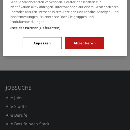
Genaue Standortdaten verwenden. Geräteeigenschaften zur
Identifikation aktiv abfragen. Informationen auf einem Gerät speichern
GRENZEN SIE IHRE SUCHE EIN
und/oder abrufen. Personalisierte Anzeigen und Inhalte, Anzeigen- und
Inhaltsmessungen, Erkenntnisse über Zielgruppen und
Produktentwicklungen.
Liste der Partner (Lieferanten)
Selbstständiger Lizenzpartner
(m/w/d) in der Pflegeberatung
Anpassen
Akzeptieren
05.08.2026 /
Pflege zu Hause Küffel
/ deutschlandweit
JOBSUCHE
Alle Jobs
Alle Städte
Alle Berufe
Alle Berufe nach Stadt