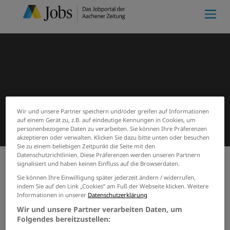
Wir und unsere Partner speichern und/oder greifen auf Informationen
auf einem Gerät zu, z.B. auf eindeutige Kennungen in Cookies, um
personenbezogene Daten zu verarbeiten. Sie können Ihre Präferenzen
akzeptieren oder verwalten. Klicken Sie dazu bitte unten oder besuchen
Sie zu einem beliebigen Zeitpunkt die Seite mit den
Datenschutzrichtlinien. Diese Präferenzen werden unseren Partnern
signalisiert und haben keinen Einfluss auf die Browserdaten.
Meine Merkliste
(0)
Start
Suchergebnisse
Sie können Ihre Einwilligung später jederzeit ändern / widerrufen,
indem Sie auf den Link „Cookies” am Fuß der Webseite klicken. Weitere
Jobs von pflege-zu-hause-küffel
Informationen in unserer
Datenschutzerklärung
Wir und unsere Partner verarbeiten Daten, um
PASSENDE JOBS PER E-MAIL
Folgendes bereitzustellen: