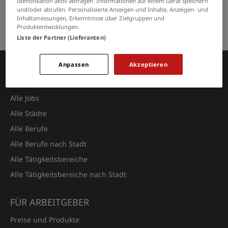
Identifikation aktiv abfragen. Informationen auf einem Gerät speichern
GRENZEN SIE IHRE SUCHE EIN
und/oder abrufen. Personalisierte Anzeigen und Inhalte, Anzeigen- und
Inhaltsmessungen, Erkenntnisse über Zielgruppen und
Keine Suchergebnisse gefunden.
Produktentwicklungen.
Liste der Partner (Lieferanten)
Anpassen
Akzeptieren
JOBSUCHE
Alle Jobs
Alle Städte
Alle Berufe
Alle Berufe nach Stadt
Alle Tätigkeitsbereiche
Alle Tätigkeitsbereiche nach Stadt
FÜR ARBEITGEBER
Preise und Produkte