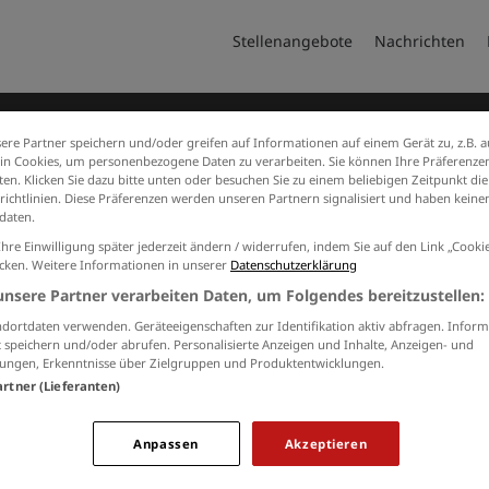
Stellenangebote
Nachrichten
ere Partner speichern und/oder greifen auf Informationen auf einem Gerät zu, z.B. a
n Cookies, um personenbezogene Daten zu verarbeiten. Sie können Ihre Präferenzen
en. Klicken Sie dazu bitte unten oder besuchen Sie zu einem beliebigen Zeitpunkt die
richtlinien. Diese Präferenzen werden unseren Partnern signalisiert und haben keinen
daten.
Ihre Einwilligung später jederzeit ändern / widerrufen, indem Sie auf den Link „Cook
icken. Weitere Informationen in unserer
Datenschutzerklärung
Jobs von steuerring-e-v
unsere Partner verarbeiten Daten, um Folgendes bereitzustellen:
Keine Suchergebnisse gefunden.
dortdaten verwenden. Geräteeigenschaften zur Identifikation aktiv abfragen. Inform
 speichern und/oder abrufen. Personalisierte Anzeigen und Inhalte, Anzeigen- und
ungen, Erkenntnisse über Zielgruppen und Produktentwicklungen.
artner (Lieferanten)
RBEITGEBER
KONTAKT
M
Anpassen
Akzeptieren
Sie interessieren sich für eine
und Produkte
Aa
Schaltung auf