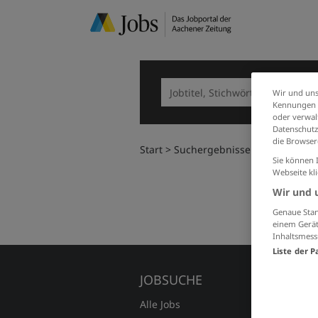
Wir und uns
Kennungen i
oder verwalt
Datenschutz
die Browser
Start
Suchergebnisse
Sie können 
Webseite kl
Wir und 
Genaue Stan
einem Gerät
Inhaltsmess
Liste der P
JOBSUCHE
FÜR A
Alle Jobs
Preise 