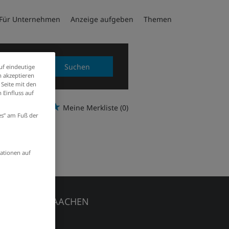
Für Unternehmen
Anzeige aufgeben
Themen
Suchen
uf eindeutige
 akzeptieren
 Seite mit den
 Einfluss auf
Meine Merkliste
(0)
ies” am Fuß der
ationen auf
EDIENHAUS AACHEN
chener Zeitung