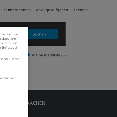
Für Unternehmen
Anzeige aufgeben
Themen
Suchen
uf eindeutige
 akzeptieren
 Seite mit den
 Einfluss auf
Meine Merkliste
(0)
ies” am Fuß der
ationen auf
EDIENHAUS AACHEN
chener Zeitung