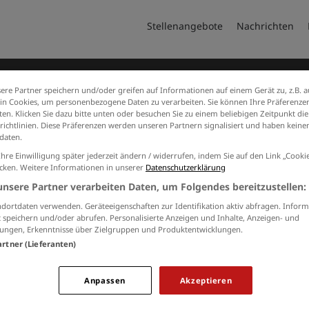
Stellenangebote
Nachrichten
ere Partner speichern und/oder greifen auf Informationen auf einem Gerät zu, z.B. a
n Cookies, um personenbezogene Daten zu verarbeiten. Sie können Ihre Präferenzen
en. Klicken Sie dazu bitte unten oder besuchen Sie zu einem beliebigen Zeitpunkt die
richtlinien. Diese Präferenzen werden unseren Partnern signalisiert und haben keinen
daten.
Ihre Einwilligung später jederzeit ändern / widerrufen, indem Sie auf den Link „Cook
icken. Weitere Informationen in unserer
Datenschutzerklärung
Jobs von umco-gmbh
unsere Partner verarbeiten Daten, um Folgendes bereitzustellen:
Keine Suchergebnisse gefunden.
dortdaten verwenden. Geräteeigenschaften zur Identifikation aktiv abfragen. Inform
 speichern und/oder abrufen. Personalisierte Anzeigen und Inhalte, Anzeigen- und
ungen, Erkenntnisse über Zielgruppen und Produktentwicklungen.
artner (Lieferanten)
RBEITGEBER
KONTAKT
M
Anpassen
Akzeptieren
Sie interessieren sich für eine
und Produkte
Aa
Schaltung auf