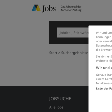
Wir und uns
Kennungen i
oder verwalt
Datenschutz
die Browser
Start
Suchergebnisse
Sie können 
Webseite kl
Wir und 
Genaue Stan
einem Gerät
Inhaltsmess
Liste der P
JOBSUCHE
FÜR A
Alle Jobs
Preise 