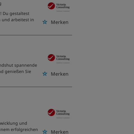
g
 Du gestaltest
 und arbeitest in
Merken
Landshut spannende
nd genießen Sie
Merken
twicklung und
einem erfolgreichen
Merken