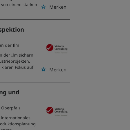
e von einem starken
Merken
nspektion
an der Ilm
an der Ilm sichern
ustrieprojekten.
 klaren Fokus auf
Merken
ung und
r Oberpfalz
 internationales
Produktionsplanung
santen