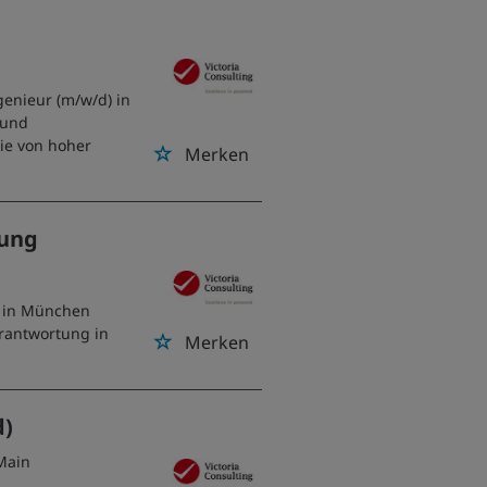
genieur (m/w/d) in
 und
ie von hoher
Merken
hung
 in München
rantwortung in
Merken
d)
 Main