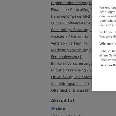
Diplomandenstellen (15)
Wir und uns
Finanzen / Controlling / Steuern (13)
Kennungen i
Handwerk / gewerblich-technische Berufe (12)
oder verwalt
Datenschutz
IT / TK / Software-Entwicklung (5)
die Browser
Consulting / Beratung (5)
Sie können 
Assistenz / Sekretariat (4)
Webseite kl
Vertrieb / Verkauf (4)
Wir und 
Marketing / Werbung / Design (3)
Genaue Stan
einem Gerät
Personalwesen (1)
Inhaltsmess
Banken / Versicherungen / Finanzdienstleister (1)
Liste der P
Bildung / Erziehung / Soziale Berufe (1)
Einkauf / Logistik / Materialwirtschaft (1)
Ausbildungsplätze (1)
Öffentlicher Dienst (1)
Aktualität
Alle (65)