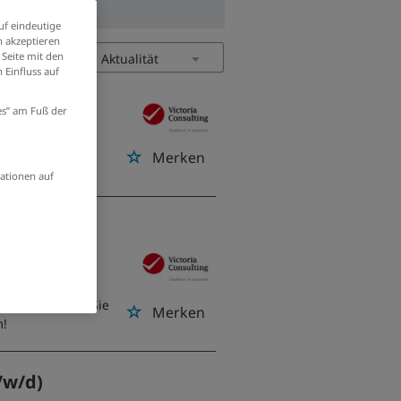
uf eindeutige
 akzeptieren
 Seite mit den
 Einfluss auf
/w/d)
ies” am Fuß der
Merken
ationen auf
g
t/Aisch
 und gestalten Sie
Merken
m!
/w/d)