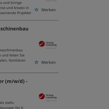
au und bringe
ise und kreativ in
Merken
pannende Projekte!
aschinenbau
rmaschinenbau
 und leiten Sie
ilen, familiären
Merken
r (m/w/d) -
s stellv.
Lösungen für E-