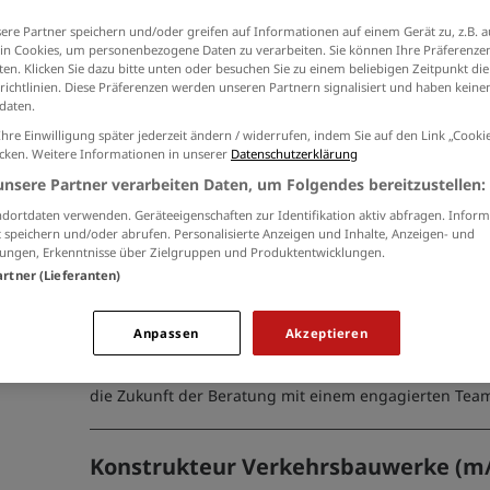
der
Datenschutzinformationen
ein.
ere Partner speichern und/oder greifen auf Informationen auf einem Gerät zu, z.B. a
n Cookies, um personenbezogene Daten zu verarbeiten. Sie können Ihre Präferenzen
en. Klicken Sie dazu bitte unten oder besuchen Sie zu einem beliebigen Zeitpunkt die
richtlinien. Diese Präferenzen werden unseren Partnern signalisiert und haben keinen
daten.
Projektleiter Ingenieurbauwerke (m
Ihre Einwilligung später jederzeit ändern / widerrufen, indem Sie auf den Link „Cook
icken. Weitere Informationen in unserer
06.08.2026 /
Victoria Consulting GmbH
Datenschutzerklärung
/ Hanau
unsere Partner verarbeiten Daten, um Folgendes bereitzustellen:
dortdaten verwenden. Geräteeigenschaften zur Identifikation aktiv abfragen. Inform
 speichern und/oder abrufen. Personalisierte Anzeigen und Inhalte, Anzeigen- und
ungen, Erkenntnisse über Zielgruppen und Produktentwicklungen.
Steuerberater (m/w/d) - Teamleitun
artner (Lieferanten)
06.08.2026 /
Victoria Consulting GmbH
/ Raum Neustad
Anpassen
Akzeptieren
Werden Sie Teamleiter in einer renommierten
Steuerberatungsgesellschaft im Raum Neustadt/Aisch
die Zukunft der Beratung mit einem engagierten Tea
Konstrukteur Verkehrsbauwerke (m