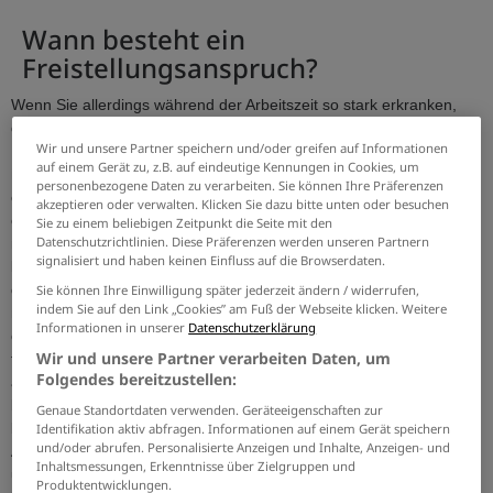
Wann besteht ein
Freistellungsanspruch?
Wenn Sie allerdings während der Arbeitszeit so stark erkranken,
dass Sie
arbeitsunfähig
sind, befreit Sie der Arbeitgeber vom
Wir und unsere Partner speichern und/oder greifen auf Informationen
Dienst. Wichtig ist allerdings, dass Sie Ihren Vorgesetzten darüber
auf einem Gerät zu, z.B. auf eindeutige Kennungen in Cookies, um
informieren
. In diesem Fall ist es also vollkommen gerechtfertigt,
personenbezogene Daten zu verarbeiten. Sie können Ihre Präferenzen
einen Arzt aufzusuchen. Da Arztbesuche während der Arbeitszeit
akzeptieren oder verwalten. Klicken Sie dazu bitte unten oder besuchen
eine Privatsache des Arbeitnehmers sind, werden Sie vom Gesetz
Sie zu einem beliebigen Zeitpunkt die Seite mit den
Datenschutzrichtlinien. Diese Präferenzen werden unseren Partnern
nur in Ausnahmefällen gestattet. Wenn also
keine akute
signalisiert und haben keinen Einfluss auf die Browserdaten.
Erkrankung
vorliegt, müssen Sie in zumutbarer Weise versuchen,
den
Arztbesuch in Ihre Freizeit
zu legen. Unter Umständen ist es
Sie können Ihre Einwilligung später jederzeit ändern / widerrufen,
indem Sie auf den Link „Cookies” am Fuß der Webseite klicken. Weitere
notwendig, sich bei mehreren Ärzten nach einem Termin zu
Informationen in unserer
Datenschutzerklärung
erkundigen. Doch leider ist es oft sehr schwer, einen Arzttermin zu
Wir und unsere Partner verarbeiten Daten, um
finden. Insbesondere Fachärzte sind meist Monate im Voraus
Folgendes bereitzustellen:
ausgebucht und die Vorlaufzeit ist dementsprechend lange. Man
kann sich also glücklich schätzen, überhaupt einen Termin zu
Genaue Standortdaten verwenden. Geräteeigenschaften zur
bekommen, auch während der Arbeitszeit. Der Arzttermin darf vom
Identifikation aktiv abfragen. Informationen auf einem Gerät speichern
und/oder abrufen. Personalisierte Anzeigen und Inhalte, Anzeigen- und
Arbeitgeber in diesem Fall angenommen werden, denn es wäre
Inhaltsmessungen, Erkenntnisse über Zielgruppen und
unzumutbar, weitere Wochen oder Monate auf einen neuen Termin
Produktentwicklungen.