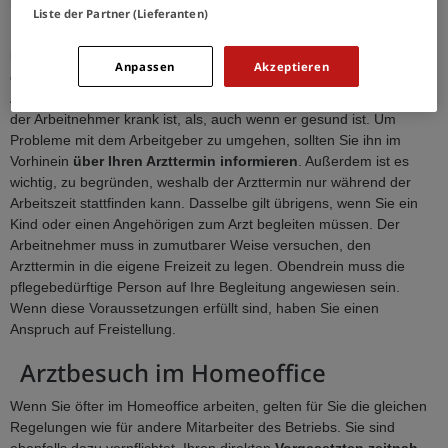
beim Arzt zu warten.
Liste der Partner (Lieferanten)
Liegt ein solcher Fall vor, spricht man von einem sogenannten
Freistellungsanspruch
, welcher der Arbeitnehmer gegenüber
Anpassen
Akzeptieren
dem Arbeitgeber hat. Der Arbeitnehmer wird also von seiner
Arbeitspflicht befreit. Der Freistellungsanspruch gilt sowohl, wenn
der Arbeitnehmer krank ist, als, auch wenn er gesund ist. Um
Probleme mit dem Arbeitgeber zu umgehen, sollten Sie ihn im
Vorhinein
über Ihren Arzttermin informieren
. Außerdem ist es
wichtig, zu begründen, weshalb der Arzttermin nur während der
Arbeitszeit stattfinden kann. Dasselbe gilt übrigens, wenn Sie ein
Kind oder einen Angehörigen zum Arzt begleiten müssen. Der
Arbeitnehmer muss in zumutbarer Weise versuchen, den
Arzttermin in die eigene Freizeit zu legen. Obendrein muss die
pflegebedürftige Person auf Ihre Begleitung angewiesen sein.
Wenn diese Voraussetzungen erfüllt sind, haben Sie einen
Anspruch auf Freistellung.
Arztbesuch im Homeoffice
Wenn Sie öfter im Homeoffice arbeiten, gelten für Sie die gleichen
Regelungen wie für andere Mitarbeiter des Betriebs. Sie sind