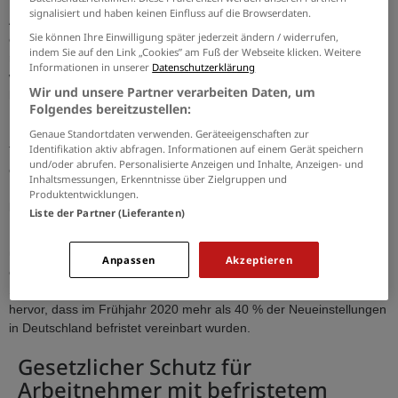
Befristete Arbeitsverträge haben so manche Vorteile für
signalisiert und haben keinen Einfluss auf die Browserdaten.
Arbeitgeber. Mitarbeitende können über einen längeren Zeitraum
Sie können Ihre Einwilligung später jederzeit ändern / widerrufen,
erprobt werden, und man kann flexibel auf die Auftragslage
indem Sie auf den Link „Cookies” am Fuß der Webseite klicken. Weitere
reagieren. Gerade für Start-ups gilt: Wer sein Staffing aufstocken
Informationen in unserer
Datenschutzerklärung
will, ohne sicher zu sein, ob sich die Auftragslage positiv entwickelt,
Wir und unsere Partner verarbeiten Daten, um
kann das mit Befristungen unproblematisch realisieren.
Folgendes bereitzustellen:
Betriebsbedingte Kündigungen und damit verbundene
Kündigungsschutzklagen lassen sich mit Befristungen vermeiden.
Genaue Standortdaten verwenden. Geräteeigenschaften zur
Identifikation aktiv abfragen. Informationen auf einem Gerät speichern
Trotzdem: ein befristeter Arbeitsplatz ist wesentlich unattraktiver als
und/oder abrufen. Personalisierte Anzeigen und Inhalte, Anzeigen- und
ein unbefristeter, und nicht nur in Mangelberufen sollte man als
Inhaltsmessungen, Erkenntnisse über Zielgruppen und
Unternehmen den Personalbedarf sorgfältig planen, anstatt
Produktentwicklungen.
befristete Verträge abzuschließen.
Liste der Partner (Lieferanten)
In 2019 waren laut Statistischem Bundesamt 7,4 % der Angestellten
über 25 befristet beschäftigt. Die Pandemiesituation macht es nicht
Anpassen
Akzeptieren
einfacher: aus einer Studie des Wirtschafts- und
Sozialwissenschaftlichen Instituts (Hans-Böckler-Stiftung) geht
hervor, dass im Frühjahr 2020 mehr als 40 % der Neueinstellungen
in Deutschland befristet vereinbart wurden.
Gesetzlicher Schutz für
Arbeitnehmer mit befristetem