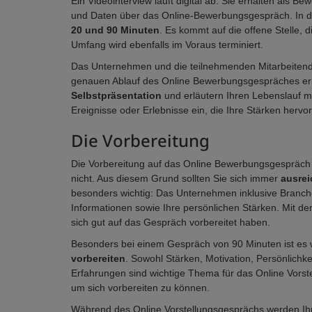
Ein Videointerview läuft digital ab. Sie erhalten als B
und Daten über das Online-Bewerbungsgespräch. In d
20 und 90 Minuten
. Es kommt auf die offene Stelle, d
Umfang wird ebenfalls im Voraus terminiert.
Das Unternehmen und die teilnehmenden Mitarbeitend
genauen Ablauf des Online Bewerbungsgespräches erklä
Selbstpräsentation
und erläutern Ihren Lebenslauf m
Ereignisse oder Erlebnisse ein, die Ihre Stärken hervo
Die Vorbereitung
Die Vorbereitung auf das Online Bewerbungsgespräch 
nicht. Aus diesem Grund sollten Sie sich immer
ausre
besonders wichtig: Das Unternehmen inklusive Branche
Informationen sowie Ihre persönlichen Stärken. Mit d
sich gut auf das Gespräch vorbereitet haben.
Besonders bei einem Gespräch von 90 Minuten ist es wi
vorbereiten
. Sowohl Stärken, Motivation, Persönlichkei
Erfahrungen sind wichtige Thema für das Online Vorst
um sich vorbereiten zu können.
Während des Online Vorstellungsgesprächs werden Ihne