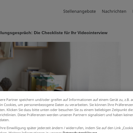
Stellenangebote
Nachrichten
llungsgespräch: Die Checkliste für Ihr Videointerview
ere Partner speichern und/oder greifen auf Informationen auf einem Gerät zu, z.B. a
n Cookies, um personenbezogene Daten zu verarbeiten. Sie können Ihre Präferenzen
en. Klicken Sie dazu bitte unten oder besuchen Sie zu einem beliebigen Zeitpunkt die
richtlinien. Diese Präferenzen werden unseren Partnern signalisiert und haben keinen
daten.
Ihre Einwilligung später jederzeit ändern / widerrufen, indem Sie auf den Link „Cook
icken. Weitere Informationen in unserer
Datenschutzerklärung