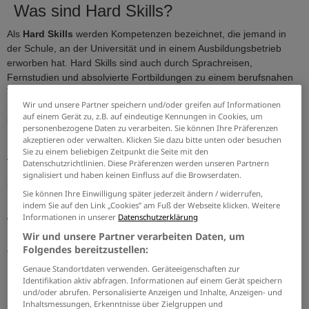
Was sind Hard Skills?
Als
Hard Skills
werden Kompetenzen bezeichnet, die jemand in
der Schule, an der Universität und in einem Ausbildungsbetrieb
erworben hat. Hard Skills sind auch durch Sprachreisen,
Fernstudien und absolvierte Fortbildungen zu einem berufsnahen
Thema nachweisbar. Diese Kompetenzen sind nicht naturgegeben.
Wir und unsere Partner speichern und/oder greifen auf Informationen
Sie wurden durch Vorbilder vorgelebt.
Fachliche Qualifikationen
auf einem Gerät zu, z.B. auf eindeutige Kennungen in Cookies, um
kann man nur durch Lernen erwerben.
personenbezogene Daten zu verarbeiten. Sie können Ihre Präferenzen
akzeptieren oder verwalten. Klicken Sie dazu bitte unten oder besuchen
Nachgewiesen werden Hard Skills typischerweise durch
Sie zu einem beliebigen Zeitpunkt die Seite mit den
Ausbildungsnachweise, Zeugnisse, schriftliche Beurteilungen und
Datenschutzrichtlinien. Diese Präferenzen werden unseren Partnern
Prüfungsergebnisse. Für eine erfolgreiche Bewerbung sind heute
signalisiert und haben keinen Einfluss auf die Browserdaten.
beide Skills wichtig.
Sie können Ihre Einwilligung später jederzeit ändern / widerrufen,
indem Sie auf den Link „Cookies” am Fuß der Webseite klicken. Weitere
Beispiele für Hard Skills sind im Lebenslauf der berufliche
Informationen in unserer
Datenschutzerklärung
Werdegang, die durchlaufenen Abteilungen oder die Zahl der
Wir und unsere Partner verarbeiten Daten, um
Berufsjahre in einem großen Unternehmen. Zu den Hard Skills
Folgendes bereitzustellen:
gehören aber auch
Genaue Standortdaten verwenden. Geräteeigenschaften zur
erlernte Fremdsprachen
Identifikation aktiv abfragen. Informationen auf einem Gerät speichern
Kranführerschein
und/oder abrufen. Personalisierte Anzeigen und Inhalte, Anzeigen- und
handwerkliches Können
Inhaltsmessungen, Erkenntnisse über Zielgruppen und