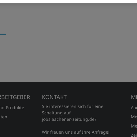
RBEITGEBER
KONTAKT
M
Sie interessieren sich für eine
und Produkte
Aa
Schaltung auf
ten
Me
jobs.aachener‑zeitung.de?
Me
Wir freuen uns auf Ihre Anfrage!
Ze