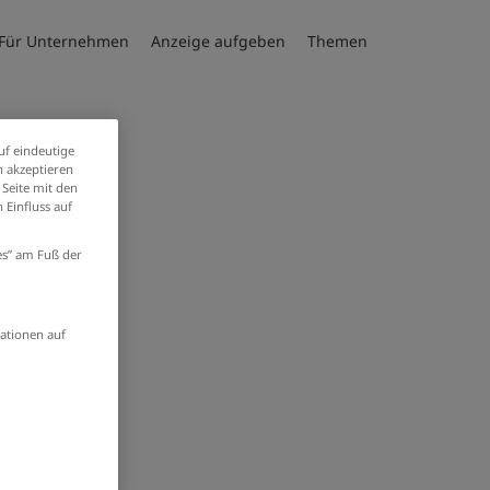
Für Unternehmen
Anzeige aufgeben
Themen
uf eindeutige
spräch
 akzeptieren
 Seite mit den
 Einfluss auf
ies” am Fuß der
ationen auf