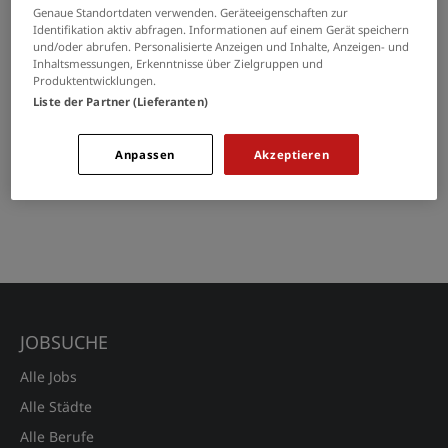
Genaue Standortdaten verwenden. Geräteeigenschaften zur
Ein Vorstellungsgespräch bzw. ein Bewerbungsgespräch ist
Identifikation aktiv abfragen. Informationen auf einem Gerät speichern
für viele Menschen ein wichtiger Schritt, um einen Job zu...
und/oder abrufen. Personalisierte Anzeigen und Inhalte, Anzeigen- und
Inhaltsmessungen, Erkenntnisse über Zielgruppen und
Produktentwicklungen.
Arbeitgeber
Bewerbungsgespräch
Liste der Partner (Lieferanten)
> ARTIKEL LESEN
Anpassen
Akzeptieren
JOBSUCHE
Alle Jobs
Alle Städte
Alle Berufe