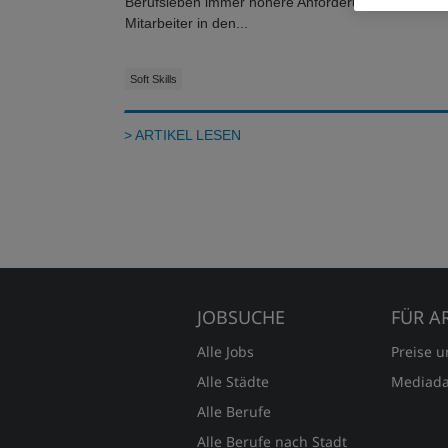
Berufsleben immer höhere Anforderungen an die
Mitarbeiter in den...
Soft Skills
> ARTIKEL LESEN
JOBSUCHE
FÜR A
Alle Jobs
Preise 
Alle Städte
Mediada
Alle Berufe
Alle Berufe nach Stadt