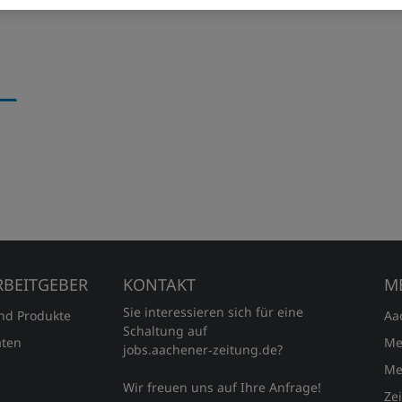
RBEITGEBER
KONTAKT
M
Sie interessieren sich für eine
und Produkte
Aa
Schaltung auf
ten
Me
jobs.aachener‑zeitung.de?
Me
Wir freuen uns auf Ihre Anfrage!
Ze