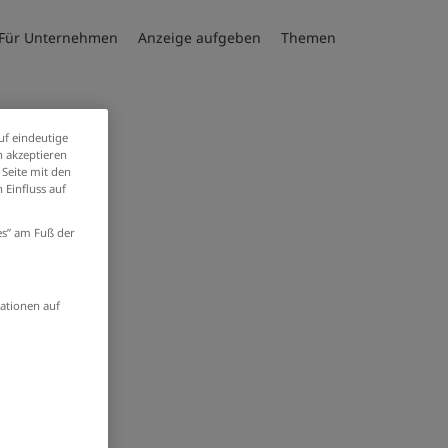
Für Unternehmen
Anzeige aufgeben
Themen
uf eindeutige
ationen
 akzeptieren
 Seite mit den
 Einfluss auf
ies” am Fuß der
ationen auf