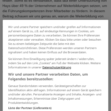
finden. Somit ist es verständlich, dass laut einer Untersuchung von
Hays über 49 % der Unternehmen auf Weiterbildungen setzen, um
die Führungskompetenzen ihrer Mitarbeiter zu fördern. In diesem
Beitrag schauen wir uns genau an, warum die Weiterbildung von
Führungskräften so wichtig ist und welche Arten der Fortbildung es
gibt.
Wir und unsere Partner speichern und/oder greifen auf Informationen
auf einem Gerät zu, z.B. auf eindeutige Kennungen in Cookies, um
Was ist Führungskompetenz?
personenbezogene Daten zu verarbeiten. Sie können Ihre Präferenzen
akzeptieren oder verwalten. Klicken Sie dazu bitte unten oder besuchen
Sie zu einem beliebigen Zeitpunkt die Seite mit den
Führungskompetenz ist die Fähigkeit, Ziele zu definieren und das
Datenschutzrichtlinien. Diese Präferenzen werden unseren Partnern
Verhalten von Menschen so zu beeinflussen, dass diese Ziele
signalisiert und haben keinen Einfluss auf die Browserdaten.
erreicht werden. Es handelt sich dabei um eine Kombination aus
Sie können Ihre Einwilligung später jederzeit ändern / widerrufen,
Verhaltensweisen, Kenntnissen, Erfahrungen und
indem Sie auf den Link „Cookies” am Fuß der Webseite klicken. Weitere
Persönlichkeitsmerkmalen
. Führungskompetenzen sind
Informationen in unserer
Datenschutzerklärung
entscheidend für den Erfolg und den Fortbestand von
Wir und unsere Partner verarbeiten Daten, um
Unternehmen und anderen Organisationen, weil eine
Folgendes bereitzustellen:
Führungskraft wichtige Entscheidungen treffen muss.
Genaue Standortdaten verwenden. Geräteeigenschaften zur
Identifikation aktiv abfragen. Informationen auf einem Gerät speichern
Warum ist eine Weiterbildung für
und/oder abrufen. Personalisierte Anzeigen und Inhalte, Anzeigen- und
eine Führungskraft so wichtig?
Inhaltsmessungen, Erkenntnisse über Zielgruppen und
Produktentwicklungen.
Das
Statistische Bundesamt
gibt an, dass etwa 5 % der deutschen
Liste der Partner (Lieferanten)