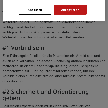
Führungskräfte im Jahr 2022 eine Weiterbildung besucht haben.
Hierbei investierten die Unternehmen in Deutschland im Jahr 2022
Anpassen
Akzeptieren
fast
12 Milliarden Euro in die Fortbildung ihrer Mitarbeitenden
.
Somit haben viele Unternehmen schon längst erkannt, dass die
Weiterbildung der Führungskräfte und Mitarbeitenden immer
wichtiger wird. Im Folgenden möchten wir Ihnen die zehn
wichtigsten Führungskompetenzen vorstellen, die in
Weiterbildungen für Führungskräfte vermittelt werden.
#1 Vorbild sein
Eine Führungskraft sollte für alle Mitarbeiter ein Vorbild sein und
durch sein Verhalten und dessen Einstellung andere inspirieren und
motivieren. In einem
Leadership-Training
lernen Sie spezielle
Kompetenzen zur Führung Ihrer Mitarbeiter kennen, um Ihre
Vorbildfunktion durch eine direkte, aber taktvolle Kommunikation zu
unterstreichen.
#2 Sicherheit und Orientierung
geben
Laut vielen Experten leben wir in einer BANI-Welt, die von