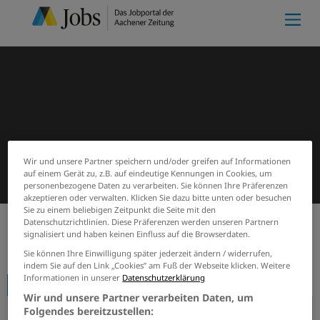
Wir und unsere Partner speichern und/oder greifen auf Informationen
auf einem Gerät zu, z.B. auf eindeutige Kennungen in Cookies, um
personenbezogene Daten zu verarbeiten. Sie können Ihre Präferenzen
akzeptieren oder verwalten. Klicken Sie dazu bitte unten oder besuchen
Sie zu einem beliebigen Zeitpunkt die Seite mit den
Datenschutzrichtlinien. Diese Präferenzen werden unseren Partnern
signalisiert und haben keinen Einfluss auf die Browserdaten.
Start
Firmenprofile
Printenbäckerei Klein e.K.
Sie können Ihre Einwilligung später jederzeit ändern / widerrufen,
indem Sie auf den Link „Cookies” am Fuß der Webseite klicken. Weitere
Informationen in unserer
Datenschutzerklärung
Firmenprofil
Wir und unsere Partner verarbeiten Daten, um
Folgendes bereitzustellen: