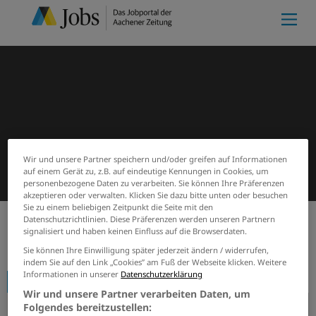
Wir und unsere Partner speichern und/oder greifen auf Informationen
auf einem Gerät zu, z.B. auf eindeutige Kennungen in Cookies, um
personenbezogene Daten zu verarbeiten. Sie können Ihre Präferenzen
akzeptieren oder verwalten. Klicken Sie dazu bitte unten oder besuchen
Sie zu einem beliebigen Zeitpunkt die Seite mit den
Datenschutzrichtlinien. Diese Präferenzen werden unseren Partnern
signalisiert und haben keinen Einfluss auf die Browserdaten.
Start
Firmenprofile
Autohaus Meures GmbH
Sie können Ihre Einwilligung später jederzeit ändern / widerrufen,
indem Sie auf den Link „Cookies” am Fuß der Webseite klicken. Weitere
Informationen in unserer
Datenschutzerklärung
Firmenprofil
Wir und unsere Partner verarbeiten Daten, um
Folgendes bereitzustellen: