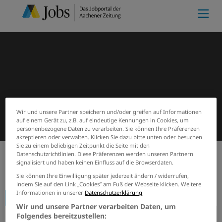
Wir und unsere Partner speichern und/oder greifen auf Informationen
auf einem Gerät zu, z.B. auf eindeutige Kennungen in Cookies, um
personenbezogene Daten zu verarbeiten. Sie können Ihre Präferenzen
akzeptieren oder verwalten. Klicken Sie dazu bitte unten oder besuchen
Sie zu einem beliebigen Zeitpunkt die Seite mit den
Datenschutzrichtlinien. Diese Präferenzen werden unseren Partnern
signalisiert und haben keinen Einfluss auf die Browserdaten.
Start
Firmenprofile
Low & Bonar GmbH
Sie können Ihre Einwilligung später jederzeit ändern / widerrufen,
indem Sie auf den Link „Cookies” am Fuß der Webseite klicken. Weitere
Informationen in unserer
Datenschutzerklärung
Firmenprofil
Wir und unsere Partner verarbeiten Daten, um
Folgendes bereitzustellen: