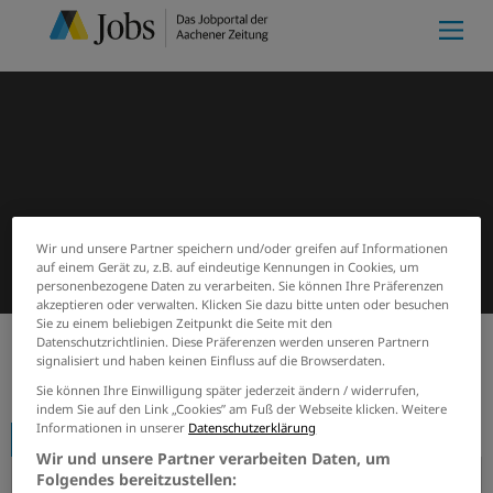
Wir und unsere Partner speichern und/oder greifen auf Informationen
auf einem Gerät zu, z.B. auf eindeutige Kennungen in Cookies, um
personenbezogene Daten zu verarbeiten. Sie können Ihre Präferenzen
akzeptieren oder verwalten. Klicken Sie dazu bitte unten oder besuchen
Sie zu einem beliebigen Zeitpunkt die Seite mit den
Datenschutzrichtlinien. Diese Präferenzen werden unseren Partnern
signalisiert und haben keinen Einfluss auf die Browserdaten.
Start
Firmenprofile
AHK Herbert von Berg
Sie können Ihre Einwilligung später jederzeit ändern / widerrufen,
indem Sie auf den Link „Cookies” am Fuß der Webseite klicken. Weitere
Informationen in unserer
Datenschutzerklärung
Firmenprofil
Wir und unsere Partner verarbeiten Daten, um
Folgendes bereitzustellen: