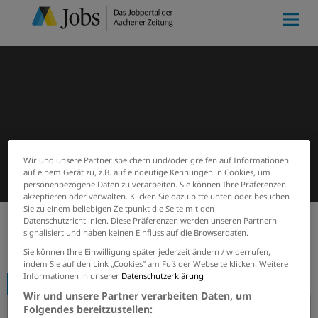
Wir und unsere Partner speichern und/oder greifen auf Informationen
auf einem Gerät zu, z.B. auf eindeutige Kennungen in Cookies, um
personenbezogene Daten zu verarbeiten. Sie können Ihre Präferenzen
akzeptieren oder verwalten. Klicken Sie dazu bitte unten oder besuchen
Sie zu einem beliebigen Zeitpunkt die Seite mit den
Datenschutzrichtlinien. Diese Präferenzen werden unseren Partnern
signalisiert und haben keinen Einfluss auf die Browserdaten.
Start
Firmenprofile
Alexianer Aachen GmbH
Sie können Ihre Einwilligung später jederzeit ändern / widerrufen,
indem Sie auf den Link „Cookies” am Fuß der Webseite klicken. Weitere
Informationen in unserer
Datenschutzerklärung
Firmenprofil
Wir und unsere Partner verarbeiten Daten, um
Folgendes bereitzustellen: