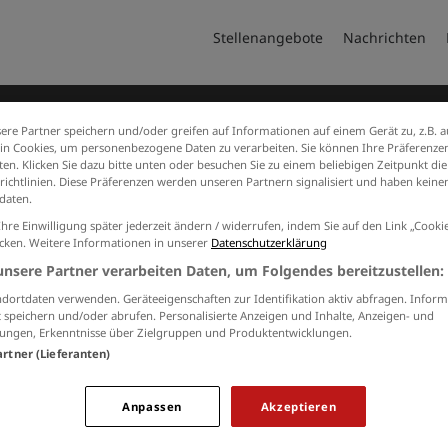
Stellenangebote
Nachrichten
ere Partner speichern und/oder greifen auf Informationen auf einem Gerät zu, z.B. a
n Cookies, um personenbezogene Daten zu verarbeiten. Sie können Ihre Präferenzen
en. Klicken Sie dazu bitte unten oder besuchen Sie zu einem beliebigen Zeitpunkt die
richtlinien. Diese Präferenzen werden unseren Partnern signalisiert und haben keinen
daten.
o. KG
Ihre Einwilligung später jederzeit ändern / widerrufen, indem Sie auf den Link „Cook
icken. Weitere Informationen in unserer
Datenschutzerklärung
unsere Partner verarbeiten Daten, um Folgendes bereitzustellen:
dortdaten verwenden. Geräteeigenschaften zur Identifikation aktiv abfragen. Inform
 speichern und/oder abrufen. Personalisierte Anzeigen und Inhalte, Anzeigen- und
ungen, Erkenntnisse über Zielgruppen und Produktentwicklungen.
artner (Lieferanten)
berg@t-online.de
www.ubs-wegberg.com
Anpassen
Akzeptieren
 380780