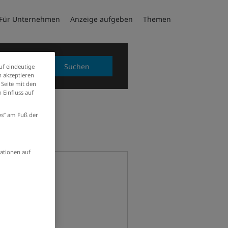
Für Unternehmen
Anzeige aufgeben
Themen
Suchen
uf eindeutige
 akzeptieren
 Seite mit den
 Einfluss auf
ies” am Fuß der
ationen auf