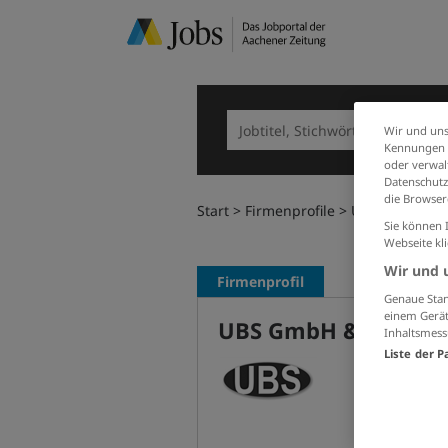
Wir und uns
Kennungen i
oder verwalt
Datenschutz
die Browser
Start
Firmenprofile
UBS GmbH & C
Sie können 
Webseite kl
Wir und 
Firmenprofil
Genaue Stan
einem Gerät
UBS GmbH & Co. KG
Inhaltsmess
Liste der P
ubs-weg
http://
02436 /