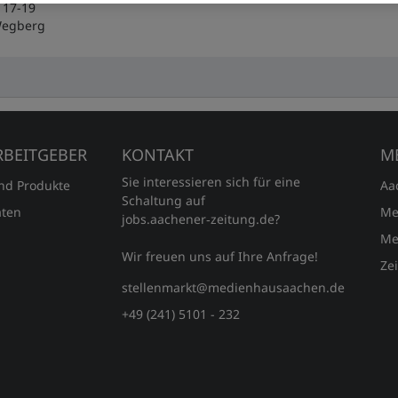
 17-19
Wegberg
RBEITGEBER
KONTAKT
M
Sie interessieren sich für eine
und Produkte
Aa
Schaltung auf
ten
Me
jobs.aachener‑zeitung.de?
Me
Wir freuen uns auf Ihre Anfrage!
Ze
stellenmarkt@medienhausaachen.de
+49 (241) 5101 - 232