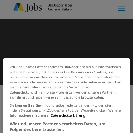
Wir und unsere Partner speichern und/oder greifen auf Informationen
auf einem Gerät zu, z.B. auf eindeutige Kennungen in Cookies, um
personenbezogene Daten zu verarbeiten. Sie können Ihre Präferenzen
akzeptieren oder verwalten. Klicken Sie dazu bitte unten oder besuchen
Sie zu einem beliebigen Zeitpunkt die Seite mit den
Datenschutzrichtlinien. Diese Präferenzen werden unseren Partnern
signalisiert und haben keinen Einfluss auf die Browserdaten.
Start
Firmenprofile
Willy Dohmen GmbH & Co. KG
Sie können Ihre Einwilligung später jederzeit ändern / widerrufen,
indem Sie auf den Link „Cookies” am Fuß der Webseite klicken. Weitere
Informationen in unserer
Datenschutzerklärung
Firmenprofil
Wir und unsere Partner verarbeiten Daten, um
Folgendes bereitzustellen: