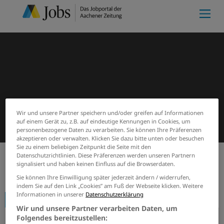
Wir und unsere Partner speichern und/oder greifen auf Informationen
auf einem Gerät zu, z.B. auf eindeutige Kennungen in Cookies, um
personenbezogene Daten zu verarbeiten. Sie können Ihre Präferenzen
akzeptieren oder verwalten. Klicken Sie dazu bitte unten oder besuchen
Sie zu einem beliebigen Zeitpunkt die Seite mit den
Datenschutzrichtlinien. Diese Präferenzen werden unseren Partnern
signalisiert und haben keinen Einfluss auf die Browserdaten.
Start
Firmenprofile
Wasserwerk Perlenbach
Sie können Ihre Einwilligung später jederzeit ändern / widerrufen,
indem Sie auf den Link „Cookies” am Fuß der Webseite klicken. Weitere
Informationen in unserer
Datenschutzerklärung
Firmenprofil
Wir und unsere Partner verarbeiten Daten, um
Folgendes bereitzustellen: