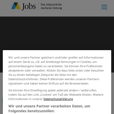
Wir und unsere Partner speichern und/oder greifen auf Informationen
auf einem Gerät zu, z.B. auf eindeutige Kennungen in Cookies, um
personenbezogene Daten zu verarbeiten. Sie können Ihre Präferenzen
akzeptieren oder verwalten. Klicken Sie dazu bitte unten oder besuchen
Sie zu einem beliebigen Zeitpunkt die Seite mit den
Datenschutzrichtlinien. Diese Präferenzen werden unseren Partnern
signalisiert und haben keinen Einfluss auf die Browserdaten.
Start
Firmenprofile
Städtische Entwicklungsges.
Sie können Ihre Einwilligung später jederzeit ändern / widerrufen,
indem Sie auf den Link „Cookies” am Fuß der Webseite klicken. Weitere
Informationen in unserer
Datenschutzerklärung
Firmenprofil
Wir und unsere Partner verarbeiten Daten, um
Folgendes bereitzustellen: