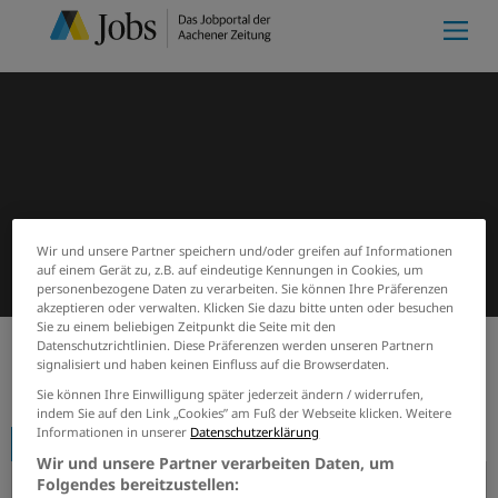
Wir und unsere Partner speichern und/oder greifen auf Informationen
auf einem Gerät zu, z.B. auf eindeutige Kennungen in Cookies, um
personenbezogene Daten zu verarbeiten. Sie können Ihre Präferenzen
akzeptieren oder verwalten. Klicken Sie dazu bitte unten oder besuchen
Sie zu einem beliebigen Zeitpunkt die Seite mit den
Datenschutzrichtlinien. Diese Präferenzen werden unseren Partnern
signalisiert und haben keinen Einfluss auf die Browserdaten.
Start
Firmenprofile
Gölz Motorgeräte
Sie können Ihre Einwilligung später jederzeit ändern / widerrufen,
indem Sie auf den Link „Cookies” am Fuß der Webseite klicken. Weitere
Informationen in unserer
Datenschutzerklärung
Firmenprofil
Wir und unsere Partner verarbeiten Daten, um
Folgendes bereitzustellen: