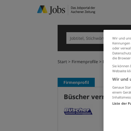
Wir und uns
Kennungen i
oder verwalt
Datenschutz
die Browser
Start
Firmenprofile
Büscher vermi
Sie können 
Webseite kl
Wir und 
Firmenprofil
Genaue Stan
einem Gerät
Büscher vermietet
Inhaltsmess
Liste der P
vermie
http://
02402/2