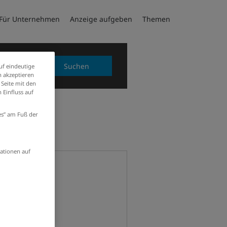
Für Unternehmen
Anzeige aufgeben
Themen
Suchen
uf eindeutige
 akzeptieren
 Seite mit den
 Einfluss auf
ies” am Fuß der
ationen auf