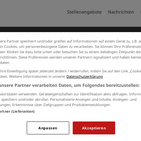
Stellenangebote
Nachrichten
ere Partner speichern und/oder greifen auf Informationen auf einem Gerät zu, z.B. a
n Cookies, um personenbezogene Daten zu verarbeiten. Sie können Ihre Präferenzen
en. Klicken Sie dazu bitte unten oder besuchen Sie zu einem beliebigen Zeitpunkt die
richtlinien. Diese Präferenzen werden unseren Partnern signalisiert und haben keinen
daten.
etet
Ihre Einwilligung später jederzeit ändern / widerrufen, indem Sie auf den Link „Cook
icken. Weitere Informationen in unserer
Datenschutzerklärung
unsere Partner verarbeiten Daten, um Folgendes bereitzustellen:
dortdaten verwenden. Geräteeigenschaften zur Identifikation aktiv abfragen. Inform
 speichern und/oder abrufen. Personalisierte Anzeigen und Inhalte, Anzeigen- und
ungen, Erkenntnisse über Zielgruppen und Produktentwicklungen.
artner (Lieferanten)
tung@buescher-gruppe.de
www.buecher-gruppe.com
Anpassen
Akzeptieren
2544