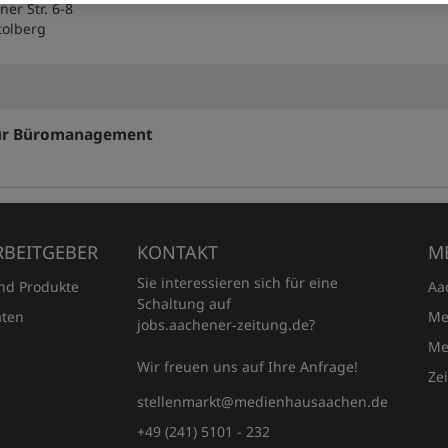
er Str. 6-8
tolberg
für Büromanagement
RBEITGEBER
KONTAKT
M
Sie interessieren sich für eine
und Produkte
Aa
Schaltung auf
ten
Me
jobs.aachener‑zeitung.de?
Me
Wir freuen uns auf Ihre Anfrage!
Ze
stellenmarkt@medienhausaachen.de
+49 (241) 5101 - 232