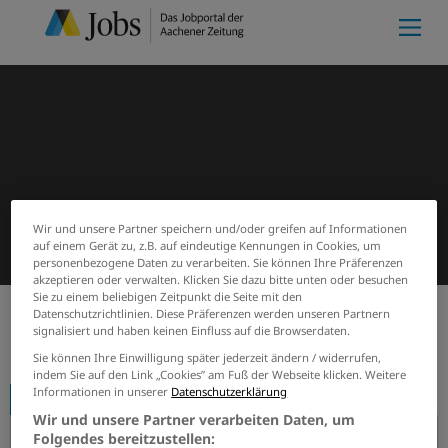
Wir und unsere Partner speichern und/oder greifen auf Informationen
auf einem Gerät zu, z.B. auf eindeutige Kennungen in Cookies, um
personenbezogene Daten zu verarbeiten. Sie können Ihre Präferenzen
akzeptieren oder verwalten. Klicken Sie dazu bitte unten oder besuchen
Sie zu einem beliebigen Zeitpunkt die Seite mit den
Datenschutzrichtlinien. Diese Präferenzen werden unseren Partnern
signalisiert und haben keinen Einfluss auf die Browserdaten.
Start
Firmenprofile
Dohlen Isoliertechnik GmbH & Co.KG
Sie können Ihre Einwilligung später jederzeit ändern / widerrufen,
indem Sie auf den Link „Cookies” am Fuß der Webseite klicken. Weitere
Informationen in unserer
Datenschutzerklärung
Firmenprofil
Wir und unsere Partner verarbeiten Daten, um
Folgendes bereitzustellen: