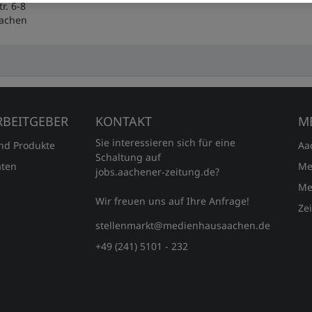
tr. 6-8
achen
RBEITGEBER
KONTAKT
M
Sie interessieren sich für eine
und Produkte
Aa
Schaltung auf
ten
Me
jobs.aachener‑zeitung.de?
Me
Wir freuen uns auf Ihre Anfrage!
Ze
stellenmarkt@medienhausaachen.de
+49 (241) 5101 - 232