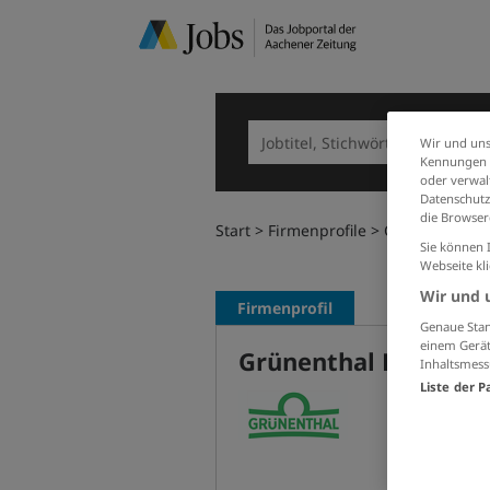
Wir und uns
Kennungen i
oder verwalt
Datenschutz
die Browser
Start
Firmenprofile
Grünenthal P
Sie können 
Webseite kl
Wir und 
Firmenprofil
Genaue Stan
einem Gerät
Grünenthal Pharma 
Inhaltsmess
Liste der P
service
http://
0241 56