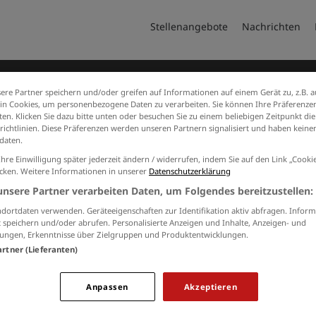
Stellenangebote
Nachrichten
ere Partner speichern und/oder greifen auf Informationen auf einem Gerät zu, z.B. a
n Cookies, um personenbezogene Daten zu verarbeiten. Sie können Ihre Präferenzen
en. Klicken Sie dazu bitte unten oder besuchen Sie zu einem beliebigen Zeitpunkt die
richtlinien. Diese Präferenzen werden unseren Partnern signalisiert und haben keinen
daten.
harma GmbH & Co. KG
Ihre Einwilligung später jederzeit ändern / widerrufen, indem Sie auf den Link „Cook
icken. Weitere Informationen in unserer
Datenschutzerklärung
unsere Partner verarbeiten Daten, um Folgendes bereitzustellen:
dortdaten verwenden. Geräteeigenschaften zur Identifikation aktiv abfragen. Inform
 speichern und/oder abrufen. Personalisierte Anzeigen und Inhalte, Anzeigen- und
GmbH & Co. KG
ungen, Erkenntnisse über Zielgruppen und Produktentwicklungen.
artner (Lieferanten)
@grunenthal.de
www.grunenthal.de
Anpassen
Akzeptieren
90