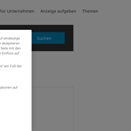
Für Unternehmen
Anzeige aufgeben
Themen
Suchen
uf eindeutige
 akzeptieren
 Seite mit den
 Einfluss auf
ies” am Fuß der
ationen auf