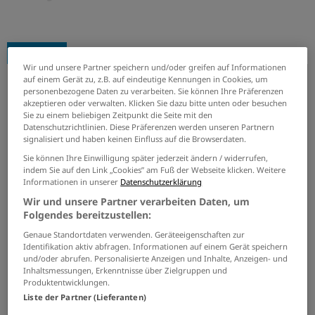
Anzeige
Wir und unsere Partner speichern und/oder greifen auf Informationen
auf einem Gerät zu, z.B. auf eindeutige Kennungen in Cookies, um
Fachangestellter für Bäderbetriebe (m/w/d)
personenbezogene Daten zu verarbeiten. Sie können Ihre Präferenzen
akzeptieren oder verwalten. Klicken Sie dazu bitte unten oder besuchen
Poseidon Bäderdienst GmbH
Sie zu einem beliebigen Zeitpunkt die Seite mit den
Datenschutzrichtlinien. Diese Präferenzen werden unseren Partnern
31.07.2026
Deutschland
signalisiert und haben keinen Einfluss auf die Browserdaten.
Sie können Ihre Einwilligung später jederzeit ändern / widerrufen,
JETZT BEWERBEN
indem Sie auf den Link „Cookies” am Fuß der Webseite klicken. Weitere
Informationen in unserer
Datenschutzerklärung
Wir und unsere Partner verarbeiten Daten, um
Folgendes bereitzustellen:
Genaue Standortdaten verwenden. Geräteeigenschaften zur
Identifikation aktiv abfragen. Informationen auf einem Gerät speichern
und/oder abrufen. Personalisierte Anzeigen und Inhalte, Anzeigen- und
Inhaltsmessungen, Erkenntnisse über Zielgruppen und
Produktentwicklungen.
Liste der Partner (Lieferanten)