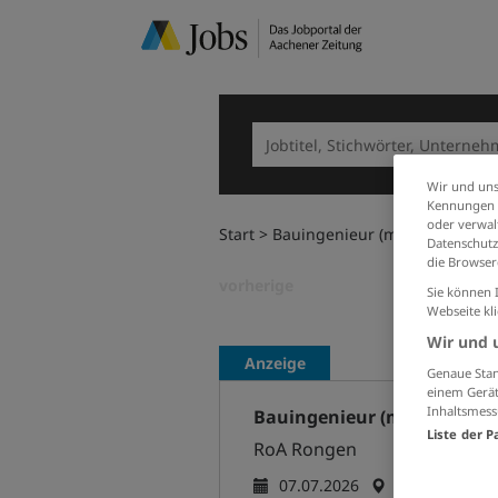
Wir und uns
Kennungen i
oder verwalt
Start
Bauingenieur (m/w/d)
Datenschutz
die Browser
vorherige
Sie können 
Webseite kl
Wir und 
Anzeige
Genaue Stan
einem Gerät
Inhaltsmess
Bauingenieur (m/w/d)
Liste der P
RoA Rongen
07.07.2026
Wassenberg