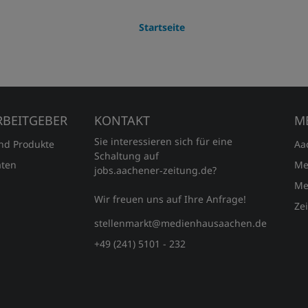
Startseite
RBEITGEBER
KONTAKT
M
Sie interessieren sich für eine
und Produkte
Aa
Schaltung auf
ten
Me
jobs.aachener‑zeitung.de?
Me
Wir freuen uns auf Ihre Anfrage!
Ze
stellenmarkt@medienhausaachen.de
+49 (241) 5101 - 232