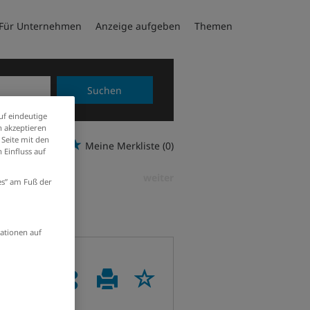
Für Unternehmen
Anzeige aufgeben
Themen
Suchen
uf eindeutige
 akzeptieren
 Seite mit den
Meine Merkliste
(0)
 Einfluss auf
weiter
ies” am Fuß der
ationen auf