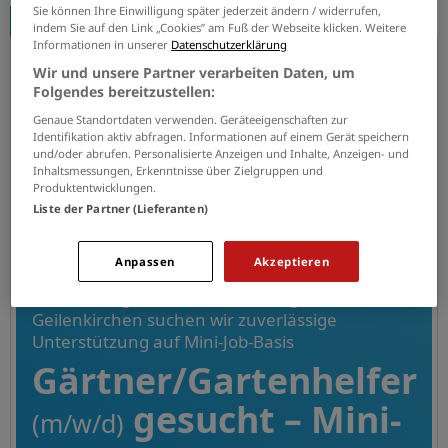
Sie können Ihre Einwilligung später jederzeit ändern / widerrufen,
Anzeige
Firmenprofil
indem Sie auf den Link „Cookies” am Fuß der Webseite klicken. Weitere
Informationen in unserer
Datenschutzerklärung
Gärtner / Gartenhelfer (m/w/d)
Wir und unsere Partner verarbeiten Daten, um
Folgendes bereitzustellen:
CSB-System SE
Genaue Standortdaten verwenden. Geräteeigenschaften zur
13.07.2026
Geilenkirchen
Identifikation aktiv abfragen. Informationen auf einem Gerät speichern
und/oder abrufen. Personalisierte Anzeigen und Inhalte, Anzeigen- und
Inhaltsmessungen, Erkenntnisse über Zielgruppen und
JETZT BEWERBEN
Produktentwicklungen.
Liste der Partner (Lieferanten)
Anpassen
Akzeptieren