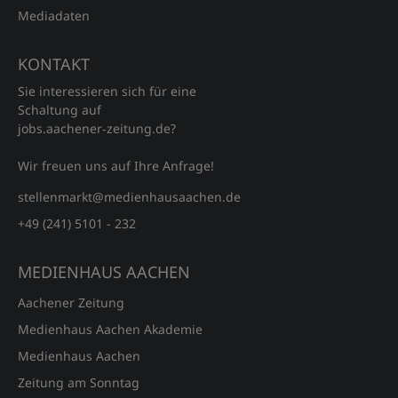
Gärtner / Gartenhelfer (m/w/d)
Mediadaten
Du arbeitest gern draußen? Du packst mit an und bist körperlich
fit? Idealer Nebenverdienst – z. B. für angehende Rentner!;...
KONTAKT
04.08.2026
Geilenkirchen
Sie interessieren sich für eine
Schaltung auf
jobs.aachener‑zeitung.de?
Wir freuen uns auf Ihre Anfrage!
stellenmarkt@medienhausaachen.de
+49 (241) 5101 - 232
MEDIENHAUS AACHEN
Aachener Zeitung
Medienhaus Aachen Akademie
Medienhaus Aachen
Zeitung am Sonntag