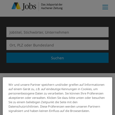
Suchen
Wir und unsere Partner speichern und/oder greifen auf Informationen
Meine Merkliste
(0)
Start
Gärtner / Gartenhelfer (m/w/d)
auf einem Gerät zu, z.B. auf eindeutige Kennungen in Cookies, um
personenbezogene Daten zu verarbeiten. Sie können Ihre Präferenzen
akzeptieren oder verwalten. Klicken Sie dazu bitte unten oder besuchen
vorherige
Startseite
weiter
Sie zu einem beliebigen Zeitpunkt die Seite mit den
Datenschutzrichtlinien. Diese Präferenzen werden unseren Partnern
signalisiert und haben keinen Einfluss auf die Browserdaten.