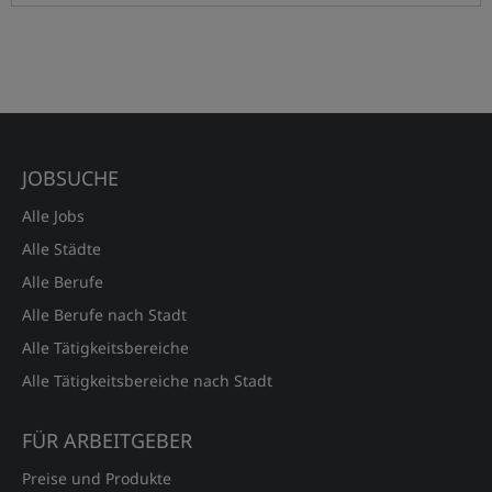
CSB-System SE
info@csb.com
JOBSUCHE
http://www.csb.com
02451 625 0
Alle Jobs
An Fürthenrode 9-15
Alle Städte
52511 Geilenkirchen
Alle Berufe
Alle Berufe nach Stadt
AKTUELLE JOBS (
2
)
Alle Tätigkeitsbereiche
Alle Tätigkeitsbereiche nach Stadt
Gärtner / Gartenhelfer (m/w/d)
Pflege von Beeten, Rasen- und Außenanlagen und Parkplätzen;...
FÜR ARBEITGEBER
13.07.2026
Geilenkirchen
Preise und Produkte