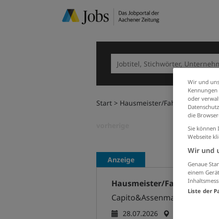
Wir und uns
Kennungen i
oder verwalt
Start
Hausmeister/Fahrer (m/w/d)
Datenschutz
die Browser
vorherige
Sie können 
Webseite kl
Wir und 
Anzeige
Genaue Stan
einem Gerät
Inhaltsmess
Hausmeister/Fahrer (m/w/
Liste der P
Capito&Assenmacher Defen
28.07.2026
Heinsberg