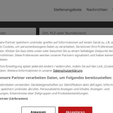
Stellenangebote
Nachrichten
ere Partner speichern und/oder greifen auf Informationen auf einem Gerät zu, z.B. a
n Cookies, um personenbezogene Daten zu verarbeiten. Sie können Ihre Präferenzen
en. Klicken Sie dazu bitte unten oder besuchen Sie zu einem beliebigen Zeitpunkt die
richtlinien. Diese Präferenzen werden unseren Partnern signalisiert und haben keinen
daten.
Startseite
Ihre Einwilligung später jederzeit ändern / widerrufen, indem Sie auf den Link „Cook
icken. Weitere Informationen in unserer
Datenschutzerklärung
unsere Partner verarbeiten Daten, um Folgendes bereitzustellen:
dortdaten verwenden. Geräteeigenschaften zur Identifikation aktiv abfragen. Inform
 speichern und/oder abrufen. Personalisierte Anzeigen und Inhalte, Anzeigen- und
ungen, Erkenntnisse über Zielgruppen und Produktentwicklungen.
d)
artner (Lieferanten)
se
Anpassen
Akzeptieren