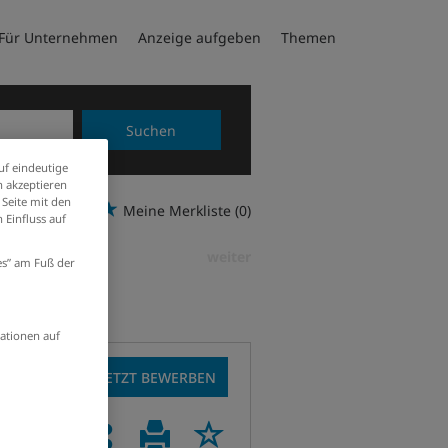
Für Unternehmen
Anzeige aufgeben
Themen
Suchen
uf eindeutige
 akzeptieren
 Seite mit den
Meine Merkliste
(0)
 Einfluss auf
weiter
ies” am Fuß der
ationen auf
JETZT BEWERBEN