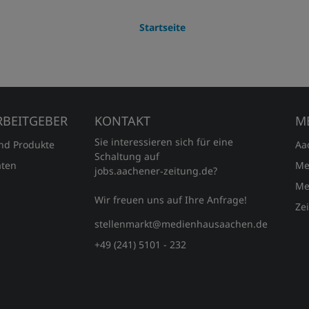
Startseite
RBEITGEBER
KONTAKT
M
Sie interessieren sich für eine
und Produkte
Aa
Schaltung auf
ten
Me
jobs.aachener‑zeitung.de?
Me
Wir freuen uns auf Ihre Anfrage!
Ze
stellenmarkt@medienhausaachen.de
+49 (241) 5101 - 232