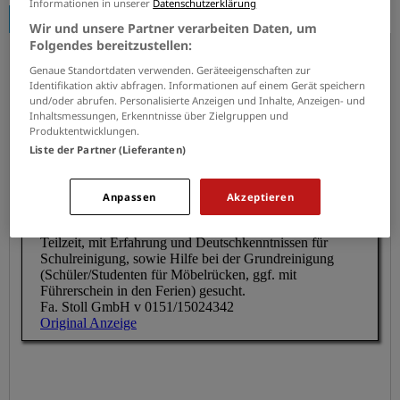
Informationen in unserer
Datenschutzerklärung
Anzeige
Wir und unsere Partner verarbeiten Daten, um
Folgendes bereitzustellen:
Reinigungskraft (m/w/d)
Genaue Standortdaten verwenden. Geräteeigenschaften zur
Artur Stoll GmbH
Identifikation aktiv abfragen. Informationen auf einem Gerät speichern
und/oder abrufen. Personalisierte Anzeigen und Inhalte, Anzeigen- und
28.07.2026
Aachen
Inhaltsmessungen, Erkenntnisse über Zielgruppen und
Produktentwicklungen.
Liste der Partner (Lieferanten)
Anpassen
Akzeptieren