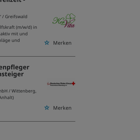
“
/ Greifswald
fskraft (m/w/d) in
 aktiv mit und
chläge und
Merken
kenpfleger
nsteiger
GmbH
/ Wittenberg,
Anhalt)
Merken