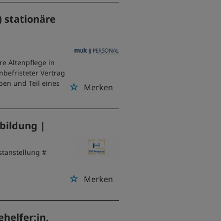
) stationäre
re Altenpflege in
nbefristeter Vertrag
ben und Teil eines
Merken
sbildung |
stanstellung #
Merken
ehelfer:in,