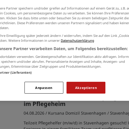
Ich willige in die Verarbeitung meiner Daten 
ere Partner speichern und/oder greifen auf Informationen auf einem Gerät zu, z.B. a
der
Datenschutzinformationen
ein.
n Cookies, um personenbezogene Daten zu verarbeiten. Sie können Ihre Präferenzen
en. Klicken Sie dazu bitte unten oder besuchen Sie zu einem beliebigen Zeitpunkt die
richtlinien. Diese Präferenzen werden unseren Partnern signalisiert und haben keinen
daten.
Ihre Einwilligung später jederzeit ändern / widerrufen, indem Sie auf den Link „Cook
Teilzeit Pflegehelfer / Altenpflegehe
icken. Weitere Informationen in unserer
Datenschutzerklärung
im Pflegeheim
unsere Partner verarbeiten Daten, um Folgendes bereitzustellen:
05.08.2026 /
Kursana Domizil Weimar
/ Weimar
dortdaten verwenden. Geräteeigenschaften zur Identifikation aktiv abfragen. Inform
 speichern und/oder abrufen. Personalisierte Anzeigen und Inhalte, Anzeigen- und
Werden Sie Teil unseres Teams als Pflegehelfer im Ku
ungen, Erkenntnisse über Zielgruppen und Produktentwicklungen.
Weimar! Bieten Sie persönliche Unterstützung für Sen
artner (Lieferanten)
wertschätzenden Umfeld.
Anpassen
Akzeptieren
Teilzeit Pflegehelfer / Altenpflegehe
im Pflegeheim
04.08.2026 /
Kursana Domizil Stavenhagen
/ Stavenha
Teilzeit Pflegehelfer (m/w/d) in Stavenhagen gesucht! 
Senioren in einem familiären Team und profitieren S