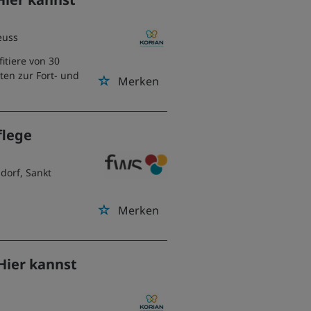
euss
fitiere von 30
ten zur Fort- und
Merken
flege
sdorf, Sankt
Merken
 Hier kannst