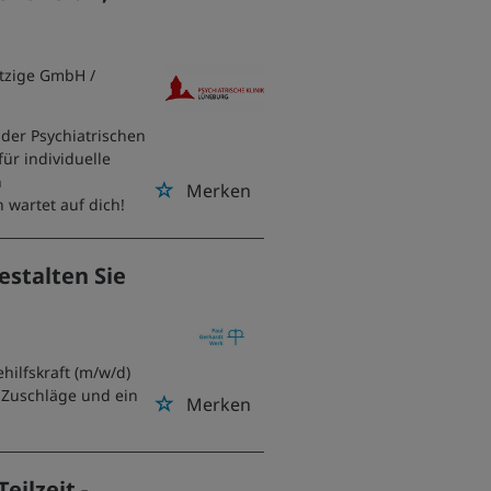
ützige GmbH
/
der Psychiatrischen
für individuelle
n
Merken
 wartet auf dich!
estalten Sie
ehilfskraft (m/w/d)
e Zuschläge und ein
Merken
eilzeit -