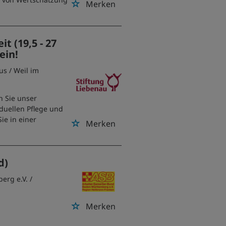
Merken
t (19,5 - 27
ein!
nus
/ Weil im
en Sie unser
duellen Pflege und
ie in einer
Merken
d)
erg e.V.
/
Merken