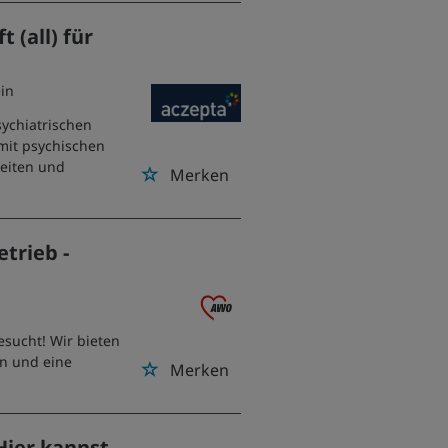
 (all) für
ein
sychiatrischen
 mit psychischen
zeiten und
Merken
trieb -
esucht! Wir bieten
n und eine
Merken
 Hier kannst