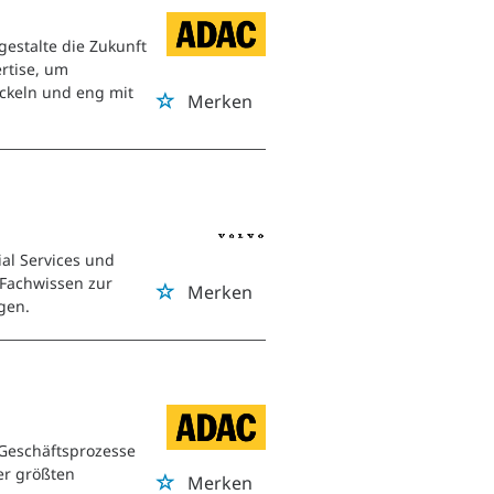
estalte die Zukunft
rtise, um
ckeln und eng mit
Merken
g
ial Services und
 Fachwissen zur
Merken
gen.
 Geschäftsprozesse
der größten
Merken