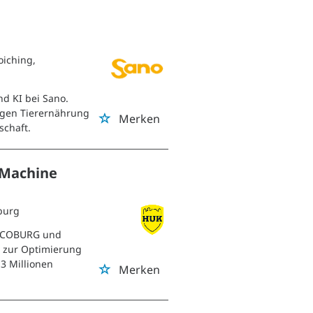
Loiching,
d KI bei Sano.
tigen Tierernährung
Merken
schaft.
 Machine
burg
UK-COBURG und
 zur Optimierung
3 Millionen
Merken