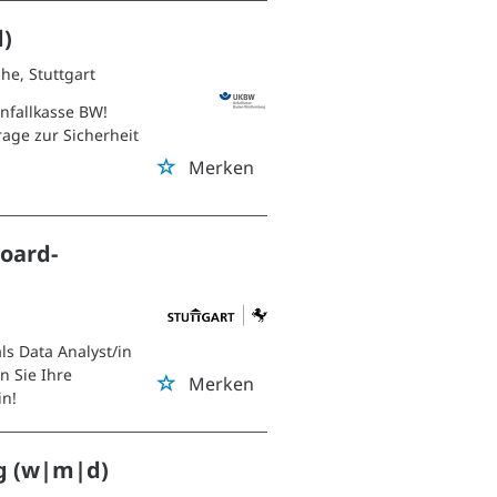
d)
uhe, Stuttgart
Unfallkasse BW!
rage zur Sicherheit
Merken
oard-
als Data Analyst/in
 Sie Ihre
Merken
in!
ng (w|m|d)