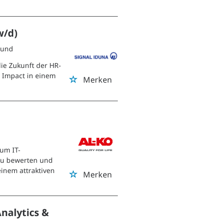
w/d)
mund
die Zukunft der HR-
s Impact in einem
Merken
 um IT-
 zu bewerten und
einem attraktiven
Merken
nalytics &