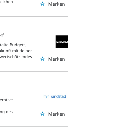
reichen
Merken
rf
talte Budgets,
kunft mit deiner
d wertschätzendes
Merken
erative
ng des
Merken