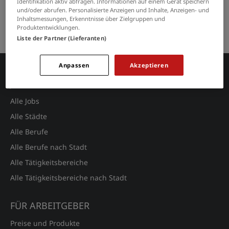
Identifikation aktiv abfragen. Informationen auf einem Gerät speichern
GRENZEN SIE IHRE SUCHE EIN
und/oder abrufen. Personalisierte Anzeigen und Inhalte, Anzeigen- und
Inhaltsmessungen, Erkenntnisse über Zielgruppen und
Produktentwicklungen.
Keine Suchergebnisse gefunden.
Liste der Partner (Lieferanten)
Anpassen
Akzeptieren
JOBSUCHE
Alle Jobs
Alle Städte
Alle Berufe
Alle Berufe nach Stadt
Alle Tätigkeitsbereiche
Alle Tätigkeitsbereiche nach Stadt
FÜR ARBEITGEBER
Preise und Produkte